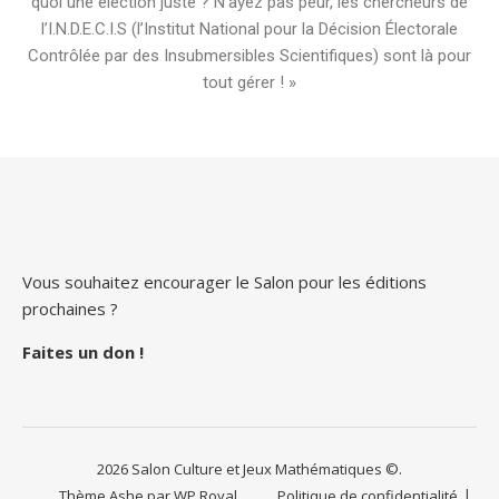
quoi une élection juste ? N’ayez pas peur, les chercheurs de
l’I.N.D.E.C.I.S (l’Institut National pour la Décision Électorale
Contrôlée par des Insubmersibles Scientifiques) sont là pour
tout gérer ! »
Vous souhaitez encourager le Salon pour les éditions
prochaines ?
Faites un don
!
2026 Salon Culture et Jeux Mathématiques ©.
Thème Ashe par
WP Royal
.
Politique de confidentialité