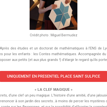
Crédit photo : Miguel Bermudez
près des études et un doctorat de mathématiques à l’ENS de Lyon,
res pour les enfants : les Contes mathématiques. Accompagnée du 
roposer aux petits (et aux plus grands !) d’élargir le regard qu’ils po
UNIQUEMENT EN PRESENTIEL PLACE SAINT SULPICE
«
LA CLEF MAGIQUE »
secrets, d’une clef un peu magique. L’histoire d’une amitié, d’une jalou
oit renoncer à son jardin des secrets…à moins de percer les mystères 
 conte sur les flexagones, et sur la possibilité d’affronter la complexi